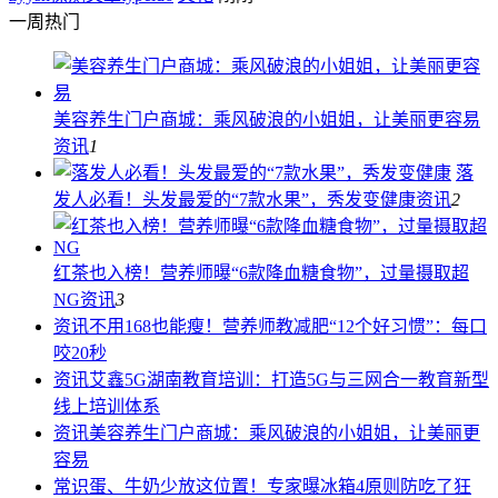
一周热门
美容养生门户商城：乘风破浪的小姐姐，让美丽更容易
资讯
1
落
发人必看！头发最爱的“7款水果”，秀发变健康
资讯
2
红茶也入榜！营养师曝“6款降血糖食物”，过量摄取超
NG
资讯
3
资讯
不用168也能瘦！营养师教减肥“12个好习惯”：每口
咬20秒
资讯
艾鑫5G湖南教育培训：打造5G与三网合一教育新型
线上培训体系
资讯
美容养生门户商城：乘风破浪的小姐姐，让美丽更
容易
常识
蛋、牛奶少放这位置！专家曝冰箱4原则防吃了狂