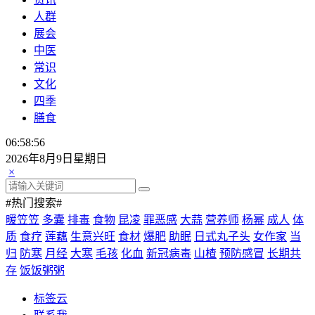
人群
展会
中医
常识
文化
四季
膳食
06:58:56
2026年8月9日星期日
×
#热门搜索#
暖笠笠
多囊
排毒
食物
昆凌
罪恶感
大蒜
营养师
杨幂
成人
体
质
食疗
莲藕
生意兴旺
食材
爆肥
助眠
日式丸子头
女作家
当
归
防寒
月经
大寒
毛孩
化血
新冠病毒
山楂
预防感冒
长期共
存
饭饭粥粥
标签云