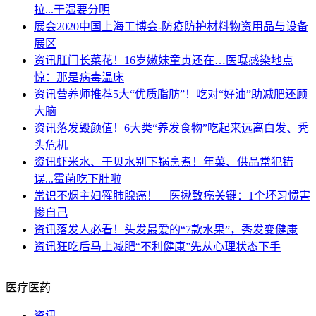
拉...干湿要分明
展会
2020中国上海工博会-防疫防护材料物资用品与设备
展区
资讯
肛门长菜花！16岁嫩妹童贞还在…医曝感染地点
惊：那是病毒温床
资讯
营养师推荐5大“优质脂肪”！吃对“好油”助减肥还顾
大脑
资讯
落发毁颜值！6大类“养发食物”吃起来远离白发、秃
头危机
资讯
虾米水、干贝水别下锅烹煮！年菜、供品常犯错
误...霉菌吃下肚啦
常识
不烟主妇罹肺腺癌！ 医揪致癌关键：1个坏习惯害
惨自己
资讯
落发人必看！头发最爱的“7款水果”，秀发变健康
资讯
狂吃后马上减肥“不利健康”先从心理状态下手
医疗医药
资讯