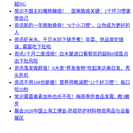
超NG
常识
不烟主妇罹肺腺癌！ 医揪致癌关键：1个坏习惯害
惨自己
资讯
新的一年脱胎换骨！“6个小习惯”，让你成为更好的
人
资讯
虾米水、干贝水别下锅烹煮！年菜、供品常犯错
误...霉菌吃下肚啦
资讯
1个月二度违规！白木屋进口葡萄农药超标6倍医点
出下肚风险
资讯
落发毁颜值！6大类“养发食物”吃起来远离白发、秃
头危机
资讯
不用168也能瘦！营养师教减肥“12个好习惯”：每口
咬20秒
常识
霉菌毒素加热也杀不死！梅雨季防食品发霉...教3撇
步
展会
2020中国上海工博会-防疫防护材料物资用品与设备
展区