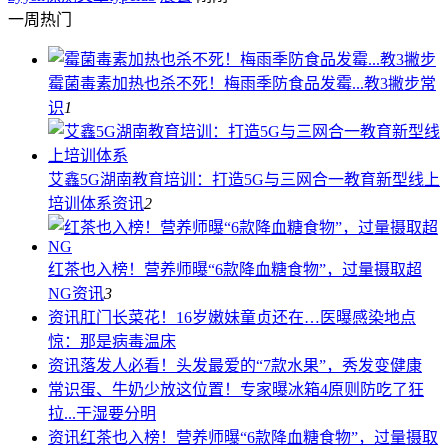
一周热门
霉菌毒素加热也杀不死！梅雨季防食品发霉...教3撇步
常
识
1
艾鑫5G湖南教育培训：打造5G与三网合一教育新型线上
培训体系
资讯
2
红茶也入榜！营养师曝“6款降血糖食物”，过量摄取超
NG
资讯
3
资讯
肛门长菜花！16岁嫩妹童贞还在…医曝感染地点
惊：那是病毒温床
资讯
落发人必看！头发最爱的“7款水果”，秀发变健康
常识
蛋、牛奶少放这位置！专家曝冰箱4原则防吃了狂
拉...干湿要分明
资讯
红茶也入榜！营养师曝“6款降血糖食物”，过量摄取