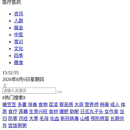
医疗医药
资讯
人群
展会
中医
常识
文化
四季
膳食
15:52:55
2026年8月6日星期四
×
#热门搜索#
暖笠笠
多囊
排毒
食物
昆凌
罪恶感
大蒜
营养师
杨幂
成人
体
质
食疗
莲藕
生意兴旺
食材
爆肥
助眠
日式丸子头
女作家
当
归
防寒
月经
大寒
毛孩
化血
新冠病毒
山楂
预防感冒
长期共
存
饭饭粥粥